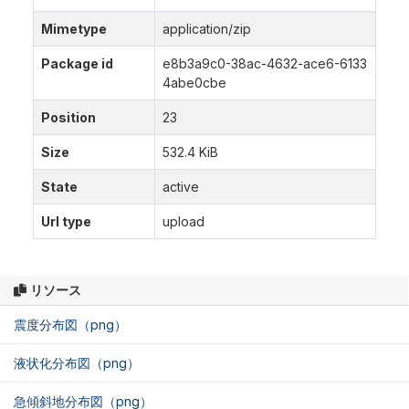
Mimetype
application/zip
Package id
e8b3a9c0-38ac-4632-ace6-6133
4abe0cbe
Position
23
Size
532.4 KiB
State
active
Url type
upload
リソース
震度分布図（png）
液状化分布図（png）
急傾斜地分布図（png）