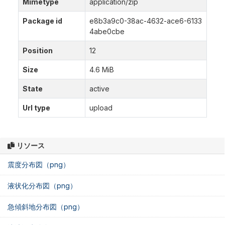
Mimetype
application/zip
Package id
e8b3a9c0-38ac-4632-ace6-6133
4abe0cbe
Position
12
Size
4.6 MiB
State
active
Url type
upload
リソース
震度分布図（png）
液状化分布図（png）
急傾斜地分布図（png）