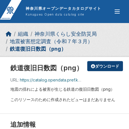
Skip to main content
神奈川県オープンデータカタログサイト
Kanagawa Open data catalog site
組織
神奈川県くらし安全防災局
地震被害想定調査（令和７年３月）
鉄道復旧日数図（png）
鉄道復旧日数図（png）
ダウンロード
URL:
https://catalog.opendata.pref.kanagawa.jp/dataset/e8b3a9c0-38ac-4632-ace6-61334abe0cbe/resource/68a2f044-3cd5-41c3-ad16-0562bc677bce/download/13_.zip
地震の揺れによる被害が生じる鉄道の復旧日数図（png）
このリソースのために作成されたビューはまだありません
追加情報