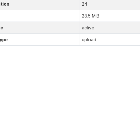
tion
24
e
28.5 MiB
te
active
type
upload