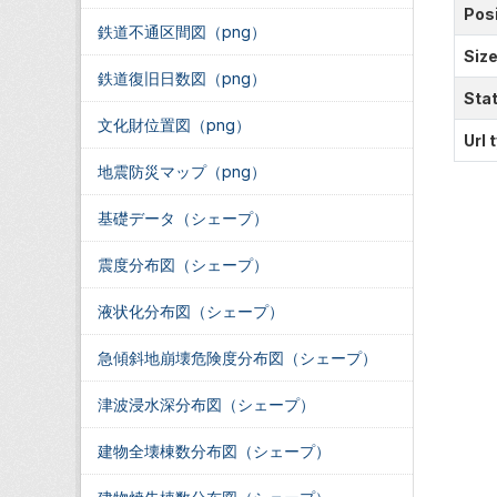
Posi
鉄道不通区間図（png）
Siz
鉄道復旧日数図（png）
Sta
文化財位置図（png）
Url 
地震防災マップ（png）
基礎データ（シェープ）
震度分布図（シェープ）
液状化分布図（シェープ）
急傾斜地崩壊危険度分布図（シェープ）
津波浸水深分布図（シェープ）
建物全壊棟数分布図（シェープ）