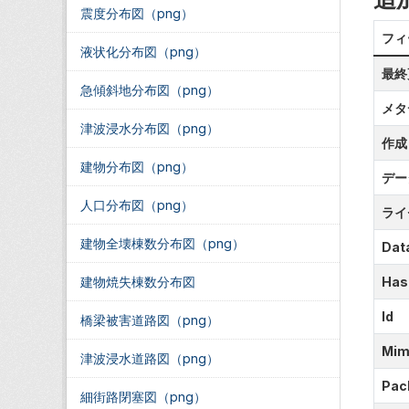
震度分布図（png）
フィ
液状化分布図（png）
最終
急傾斜地分布図（png）
メタ
津波浸水分布図（png）
作成
建物分布図（png）
デー
人口分布図（png）
ライ
建物全壊棟数分布図（png）
Data
建物焼失棟数分布図
Has
Id
橋梁被害道路図（png）
Mim
津波浸水道路図（png）
Pac
細街路閉塞図（png）