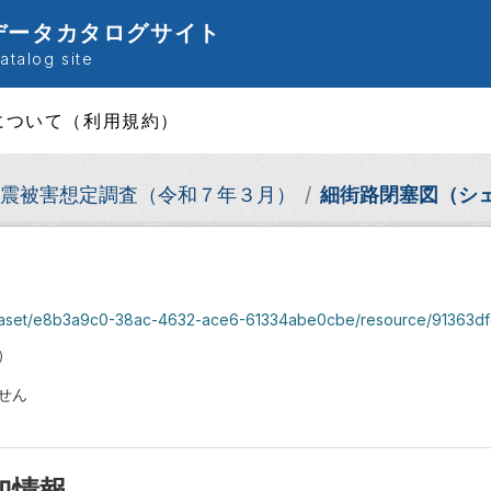
データカタログサイト
talog site
について（利用規約）
震被害想定調査（令和７年３月）
細街路閉塞図（シ
dataset/e8b3a9c0-38ac-4632-ace6-61334abe0cbe/resource/91363df
）
せん
加情報