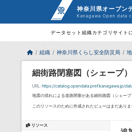
Skip to main content
神奈川県オープン
Kanagawa Open data ca
データセット
組織
カテゴリ
サイト
組織
神奈川県くらし安全防災局
地
細街路閉塞図（シェープ）
URL:
https://catalog.opendata.pref.kanagawa.jp/
地震の揺れによる道路閉塞がある細街路図（シェープ
このリソースのために作成されたビューはまだありま
リソース
追