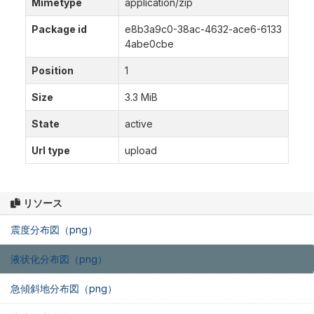
Mimetype
application/zip
Package id
e8b3a9c0-38ac-4632-ace6-6133
4abe0cbe
Position
1
Size
3.3 MiB
State
active
Url type
upload
リソース
震度分布図（png）
液状化分布図（png）
急傾斜地分布図（png）