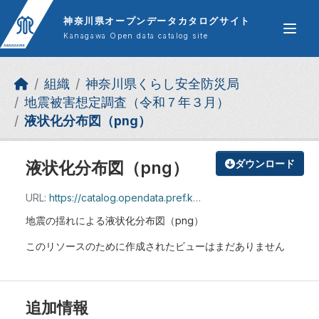
Skip to main content
神奈川県オープンデータカタログサイト
Kanagawa Open data catalog site
組織
神奈川県くらし安全防災局
地震被害想定調査（令和７年３月）
液状化分布図（png）
液状化分布図（png）
ダウンロード
URL:
https://catalog.opendata.pref.kanagawa.jp/dataset/e8b3a9c0-38ac-4632-ace6-61334abe0cbe/resource/ad09fe33-d655-4d88-96e7-016c932e26c3/download/02_.zip
地震の揺れによる液状化分布図（png）
このリソースのために作成されたビューはまだありません
追加情報