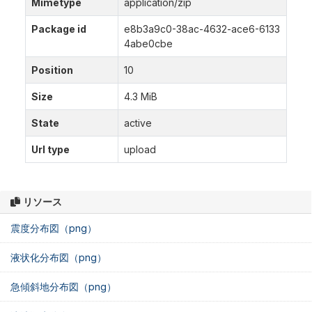
Mimetype
application/zip
Package id
e8b3a9c0-38ac-4632-ace6-6133
4abe0cbe
Position
10
Size
4.3 MiB
State
active
Url type
upload
リソース
震度分布図（png）
液状化分布図（png）
急傾斜地分布図（png）