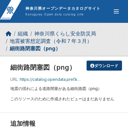
Skip to main content
神奈川県オープンデータカタログサイト
Kanagawa Open data catalog site
組織
神奈川県くらし安全防災局
地震被害想定調査（令和７年３月）
細街路閉塞図（png）
細街路閉塞図（png）
ダウンロード
URL:
https://catalog.opendata.pref.kanagawa.jp/dataset/e8b3a9c0-38ac-4632-ace6-61334abe0cbe/resource/28a50cb3-1143-4801-8fd8-6959f88db8a9/download/11_.zip
地震の揺れによる道路閉塞がある細街路図（png）
このリソースのために作成されたビューはまだありません
追加情報