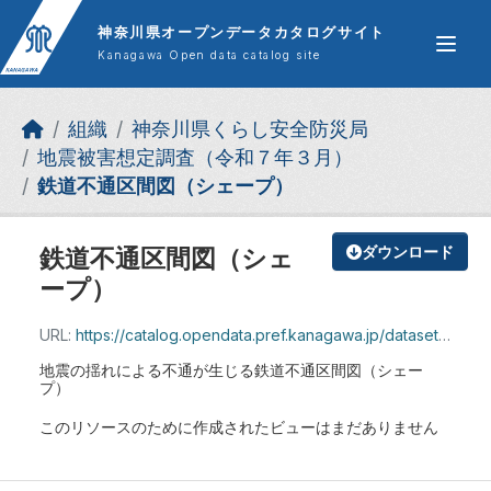
Skip to main content
神奈川県オープンデータカタログサイト
Kanagawa Open data catalog site
組織
神奈川県くらし安全防災局
地震被害想定調査（令和７年３月）
鉄道不通区間図（シェープ）
鉄道不通区間図（シェ
ダウンロード
ープ）
URL:
https://catalog.opendata.pref.kanagawa.jp/dataset/e8b3a9c0-38ac-4632-ace6-61334abe0cbe/resource/aefbfd45-85fd-449e-89c4-594cfae8efa3/download/10.zip
地震の揺れによる不通が生じる鉄道不通区間図（シェー
プ）
このリソースのために作成されたビューはまだありません