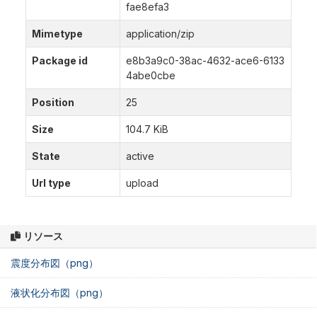
fae8efa3
Mimetype
application/zip
Package id
e8b3a9c0-38ac-4632-ace6-6133
4abe0cbe
Position
25
Size
104.7 KiB
State
active
Url type
upload
リソース
震度分布図（png）
液状化分布図（png）