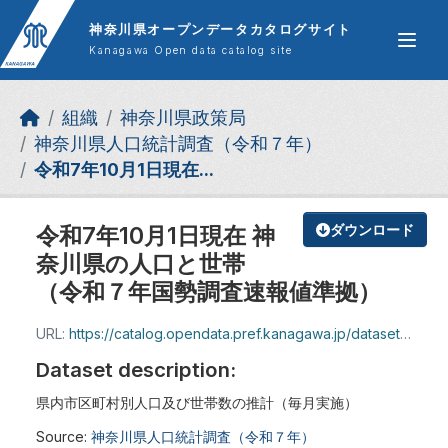
Skip to main content
神奈川県オープンデータカタログサイト
Kanagawa Open data catalog site
組織
神奈川県政策局
神奈川県人口統計調査（令和７年）
令和7年10月1日現在...
令和7年10月1日現在 神
ダウンロード
奈川県の人口と世帯
（令和７年国勢調査速報値準拠）
URL:
https://catalog.opendata.pref.kanagawa.jp/dataset/a35523c1-79b3-4b92-bd88-81f3384b4be7/resource/dca68d17-4f92-499b-8193-607b374fd253/download/geppou_r7_10.pdf
Dataset description:
県内市区町村別人口及び世帯数の推計（毎月実施）
Source:
神奈川県人口統計調査（令和７年）