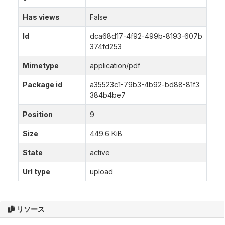
Has views
False
Id
dca68d17-4f92-499b-8193-607b
374fd253
Mimetype
application/pdf
Package id
a35523c1-79b3-4b92-bd88-81f3
384b4be7
Position
9
Size
449.6 KiB
State
active
Url type
upload
リソース