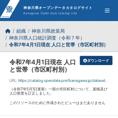
Skip to main content
神奈川県オープンデータカタログサイト
Kanagawa Open data catalog site
組織
神奈川県政策局
神奈川県人口統計調査（令和７年）
令和7年4月1日現在 人口と世帯（市区町村別）
令和7年4月1日現在 人口
ダウンロード
と世帯（市区町村別）
URL:
https://catalog.opendata.pref.kanagawa.jp/dataset/a35523c1-79b3-4b92-bd88-81f3384b4be7/resource/13c1a5b2-0143-434e-aae1-7a1a6d0d9611/download/jinkotosetai_r7_4_teisei.xlsx
（令和7年5月1日更新）一部の市区町村について、面積及び
人口密度を訂正しました。
このリソースのために作成されたビューはまだありません