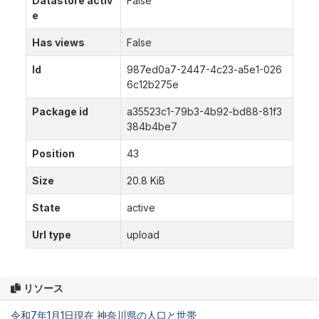
Datastore activ
False
e
Has views
False
Id
987ed0a7-2447-4c23-a5e1-026
6c12b275e
Package id
a35523c1-79b3-4b92-bd88-81f3
384b4be7
Position
43
Size
20.8 KiB
State
active
Url type
upload
リソース
令和7年1月1日現在 神奈川県の人口と世帯