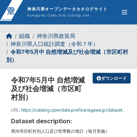
Skip to main content
神奈川県オープンデータカタログサイト
Kanagawa Open data catalog site
組織
神奈川県政策局
神奈川県人口統計調査（令和７年）
令和7年5月中 自然増減及び社会増減（市区町村
別）
令和7年5月中 自然増減
ダウンロード
及び社会増減（市区町
村別）
URL:
https://catalog.opendata.pref.kanagawa.jp/dataset/a35523c1-79b3-4b92-bd88-81f3384b4be7/resource/987ed0a7-2447-4c23-a5e1-0266c12b275e/download/shizenzogen_-r7_5.xlsx
Dataset description:
県内市区町村別人口及び世帯数の推計（毎月実施）