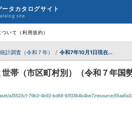
データカタログサイト
talog site
について（利用規約）
統計調査（令和７年）
令和7年10月1日現在...
口と世帯（市区町村別）（令和７年国
set/a35523c1-79b3-4b92-bd88-81f3384b4be7/resource/55aa5a32-e13f-489f-