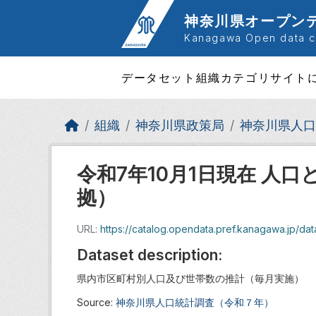
Skip to main content
神奈川県オープン
Kanagawa Open data ca
データセット
組織
カテゴリ
サイト
組織
神奈川県政策局
神奈川県人口
令和7年10月1日現在 人
拠）
URL:
https://catalog.opendata.pref.kanagawa.jp/data
Dataset description:
県内市区町村別人口及び世帯数の推計（毎月実施）
Source:
神奈川県人口統計調査（令和７年）