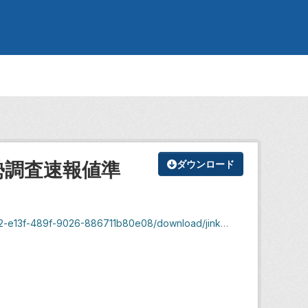
勢調査速報値準
ダウンロード
9026-886711b80e08/download/jinkotosetai_r7_10.xlsx