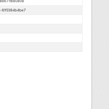
-886711b80e08
8-81f3384b4be7