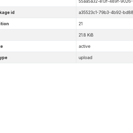
55aa5a32-e13f-489f-9026
kage id
a35523c1-79b3-4b92-bd8
tion
21
e
21.8 KiB
te
active
type
upload