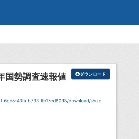
７年国勢調査速報値
ダウンロード
-b793-ffb17ed80ff8/download/shizenzogen_r7_11.xlsx