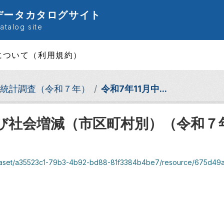
データカタログサイト
talog site
について（利用規約）
統計調査（令和７年）
令和7年11月中...
減及び社会増減（市区町村別）（令和
set/a35523c1-79b3-4b92-bd88-81f3384b4be7/resource/675d49af-6ed5-43fa