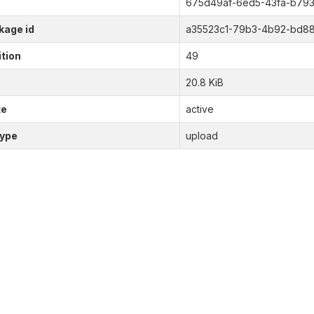
675d49af-6ed5-43fa-b793-
kage id
a35523c1-79b3-4b92-bd8
tion
49
e
20.8 KiB
te
active
type
upload