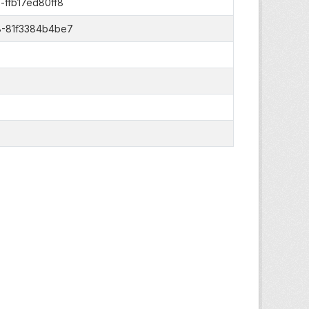
ffb17ed80ff8
8-81f3384b4be7