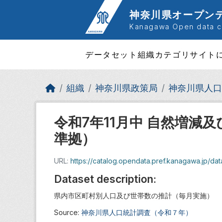
Skip to main content
神奈川県オープン
Kanagawa Open data ca
データセット
組織
カテゴリ
サイト
組織
神奈川県政策局
神奈川県人口
令和7年11月中 自然増
準拠）
URL:
https://catalog.opendata.pref.kanagawa.jp/data
Dataset description:
県内市区町村別人口及び世帯数の推計（毎月実施）
Source:
神奈川県人口統計調査（令和７年）