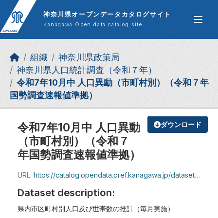
Skip to main content
神奈川県オープンデータカタログサイト
Kanagawa Open data catalog site
組織
神奈川県政策局
神奈川県人口統計調査（令和７年）
令和7年10月中 人口異動（市町村別）（令和７年
国勢調査速報値準拠）
令和7年10月中 人口異動
ダウンロード
（市町村別）（令和７
年国勢調査速報値準拠）
URL:
https://catalog.opendata.pref.kanagawa.jp/dataset/a35523c1-79b3-4b92-bd88-81f3384b4be7/resource/2d95a901-daad-4a8b-9cf6-de7c32730204/download/jinkoidou_r7_10.xlsx
Dataset description:
県内市区町村別人口及び世帯数の推計（毎月実施）