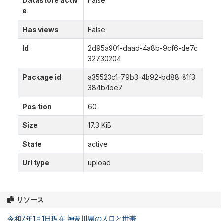
Datastore activ
False
e
Has views
False
Id
2d95a901-daad-4a8b-9cf6-de7c
32730204
Package id
a35523c1-79b3-4b92-bd88-81f3
384b4be7
Position
60
Size
17.3 KiB
State
active
Url type
upload
リソース
令和7年1月1日現在 神奈川県の人口と世帯