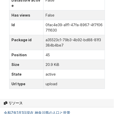
Datastore activ
False
e
Has views
False
Id
0fac4e39-a1f1-47fa-8967-4f7f06
711630
Package id
a35523c1-79b3-4b92-bd88-81f3
384b4be7
Position
45
Size
20.9 KiB
State
active
Url type
upload
リソース
令和7年1月1日現在 神奈川県の人口と世帯