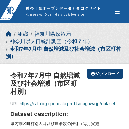
Skip to main content
神奈川県オープンデータカタログサイト
Kanagawa Open data catalog site
組織
神奈川県政策局
神奈川県人口統計調査（令和７年）
令和7年7月中 自然増減及び社会増減（市区町村
別）
令和7年7月中 自然増減
ダウンロード
及び社会増減（市区町
村別）
URL:
https://catalog.opendata.pref.kanagawa.jp/dataset/a35523c1-79b3-4b92-bd88-81f3384b4be7/resource/0fac4e39-a1f1-47fa-8967-4f7f06711630/download/shizenzogen_r7_7.xlsx
Dataset description:
県内市区町村別人口及び世帯数の推計（毎月実施）