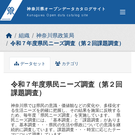
Skip to main content
神奈川県オープンデータカタログサイト
Kanagawa Open data catalog site
組織
神奈川県政策局
令和７年度県民ニーズ調査（第２回課題調査）
データセット
カテゴリ
令和７年度県民ニーズ調査（第２回
課題調査）
神奈川県では県民の意識・価値観などの変化や、多様化す
る生活ニーズを的確に把握し、その結果を施策に反映する
ため、毎年度「県民ニーズ調査」を実施しています。 県
民ニーズ調査には、「基本調査」と「課題調査」がありま
す。基本調査・・・県民の生活や県政についての意識を継
続的に調査しています。課題調査・・・時宜に応じたテー
マについて調査しています。