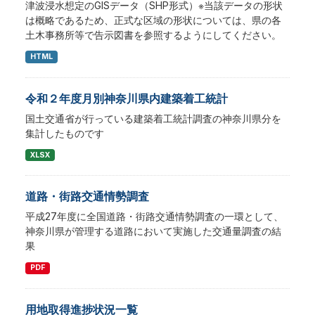
津波浸水想定のGISデータ（SHP形式）※当該データの形状
は概略であるため、正式な区域の形状については、県の各
土木事務所等で告示図書を参照するようにしてください。
HTML
令和２年度月別神奈川県内建築着工統計
国土交通省が行っている建築着工統計調査の神奈川県分を
集計したものです
XLSX
道路・街路交通情勢調査
平成27年度に全国道路・街路交通情勢調査の一環として、
神奈川県が管理する道路において実施した交通量調査の結
果
PDF
用地取得進捗状況一覧