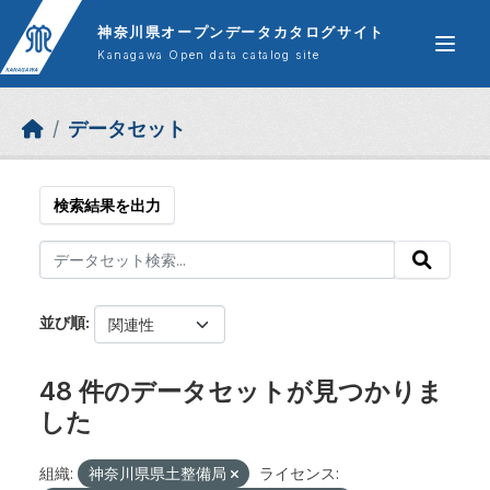
Skip to main content
神奈川県オープンデータカタログサイト
Kanagawa Open data catalog site
データセット
検索結果を出力
並び順
48 件のデータセットが見つかりま
した
組織:
神奈川県県土整備局
ライセンス: