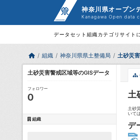
Skip to main content
神奈川県オープン
Kanagawa Open data ca
データセット
組織
カテゴリ
サイト
組織
神奈川県県土整備局
土砂災害
土砂災害警戒区域等のGISデータ
フォロワー
土
0
土砂
いて
組織
デ