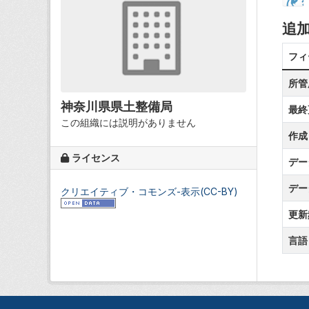
追
フィ
所管
神奈川県県土整備局
最終
この組織には説明がありません
作成
ライセンス
デー
デー
クリエイティブ・コモンズ-表示(CC-BY)
更新
言語