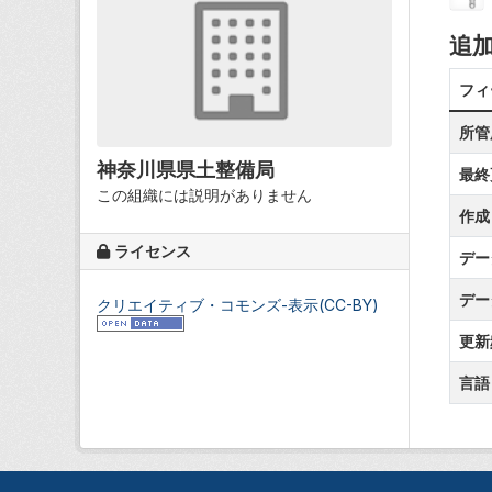
追
フィ
所管
神奈川県県土整備局
最終
この組織には説明がありません
作成
ライセンス
デー
デー
クリエイティブ・コモンズ-表示(CC-BY)
更新
言語