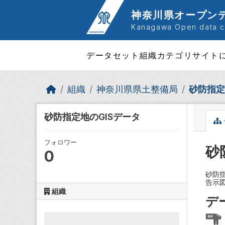
Skip to main content
神奈川県オープン
Kanagawa Open data ca
データセット
組織
カテゴリ
サイト
組織
神奈川県県土整備局
砂防指定
砂防指定地のGISデータ
フォロワー
砂
0
砂防
告示
組織
デ