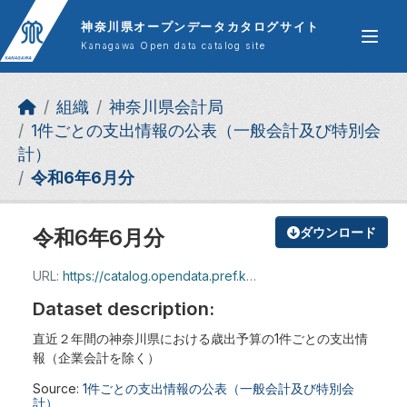
Skip to main content
神奈川県オープンデータカタログサイト
Kanagawa Open data catalog site
組織
神奈川県会計局
1件ごとの支出情報の公表（一般会計及び特別会
計）
令和6年6月分
令和6年6月分
ダウンロード
URL:
https://catalog.opendata.pref.kanagawa.jp/dataset/377d4fb5-9fa7-4f2a-b82c-d5aa509e300c/resource/0a381cdd-d022-465d-9ba7-0be204adb212/download/2406.pdf
Dataset description:
直近２年間の神奈川県における歳出予算の1件ごとの支出情
報（企業会計を除く）
Source:
1件ごとの支出情報の公表（一般会計及び特別会
計）