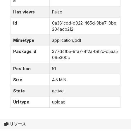
e
Has views
False
Id
0a381cdd-d022-465d-9ba7-0be
204adb212
Mimetype
application/pdf
Package id
377d4fb5-9fa7-4f2a-b82c-d5aa5
09e300c
Position
51
Size
4.5 MiB
State
active
Url type
upload
リソース