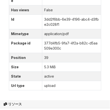
e
Has views
False
Id
3dd2f6bb-6e39-4196-abc4-d3fb
e2c028f1
Mimetype
application/pdf
Package id
377d4fb5-9fa7-4f2a-b82c-d5aa
509e300c
Position
39
Size
5.3 MiB
State
active
Url type
upload
リソース