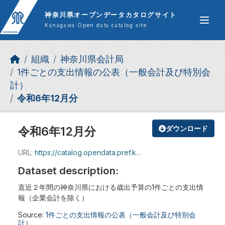
Skip to main content
神奈川県オープンデータカタログサイト
Kanagawa Open data catalog site
組織
神奈川県会計局
1件ごとの支出情報の公表（一般会計及び特別会
計）
令和6年12月分
令和6年12月分
ダウンロード
URL:
https://catalog.opendata.pref.kanagawa.jp/dataset/377d4fb5-9fa7-4f2a-b82c-d5aa509e300c/resource/3dd2f6bb-6e39-4196-abc4-d3fbe2c028f1/download/2412.pdf
Dataset description:
直近２年間の神奈川県における歳出予算の1件ごとの支出情
報（企業会計を除く）
Source:
1件ごとの支出情報の公表（一般会計及び特別会
計）