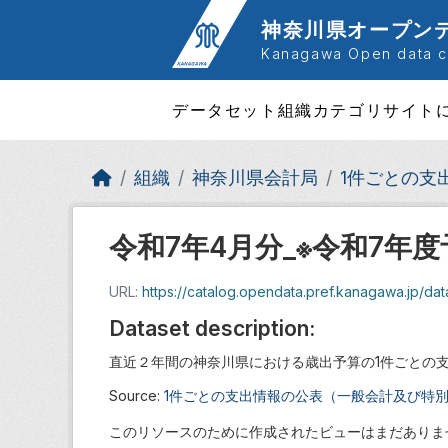
Skip to main content
神奈川県オープン
Kanagawa Open data ca
データセット
組織
カテゴリ
サイト
組織
神奈川県会計局
1件ごとの支
令和7年4月分_※令和7年
URL:
https://catalog.opendata.pref.kanagawa.jp/d
Dataset description:
直近２年間の神奈川県における歳出予算の1件ごとの
Source:
1件ごとの支出情報の公表（一般会計及び特
このリソースのために作成されたビューはまだありま