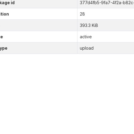
kage id
377d4fb5-9fa7-4f2a-b82
tion
28
e
393.3 KiB
te
active
type
upload