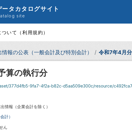
データカタログサイト
talog site
について（利用規約）
出情報の公表（一般会計及び特別会計）
令和7年4月分
度予算の執行分
ataset/377d4fb5-9fa7-4f2a-b82c-d5aa509e300c/resource/c492fca7-2
支出情報（企業会計を除く）
別会計）
せん