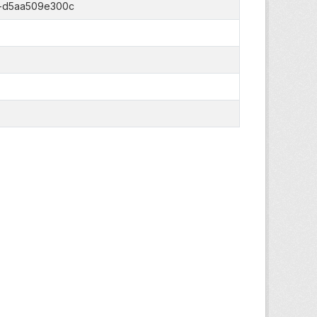
c-d5aa509e300c