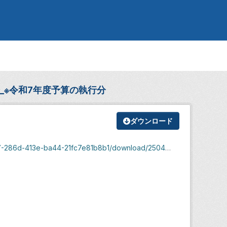
_※令和7年度予算の執行分
ダウンロード
86d-413e-ba44-21fc7e81b8b1/download/2504_1.xlsx