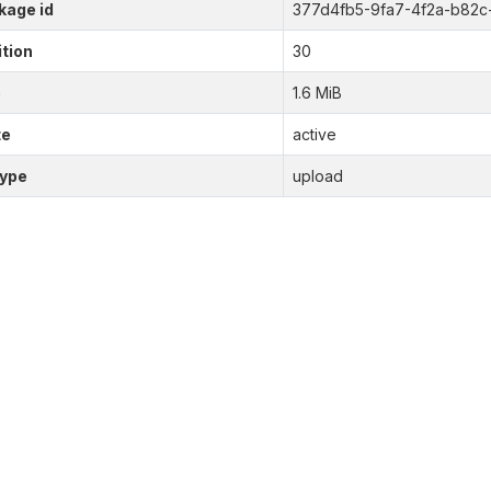
kage id
377d4fb5-9fa7-4f2a-b82
tion
30
e
1.6 MiB
te
active
type
upload