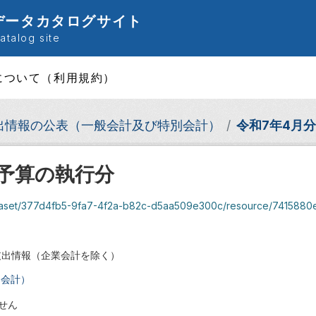
データカタログサイト
talog site
について（利用規約）
出情報の公表（一般会計及び特別会計）
令和7年4月
度予算の執行分
ataset/377d4fb5-9fa7-4f2a-b82c-d5aa509e300c/resource/7415880e-5
支出情報（企業会計を除く）
別会計）
せん