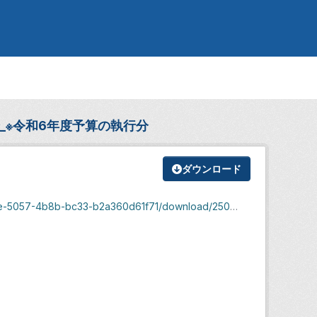
分_※令和6年度予算の執行分
ダウンロード
057-4b8b-bc33-b2a360d61f71/download/2504_2.xlsx