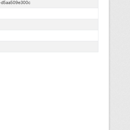
c-d5aa509e300c