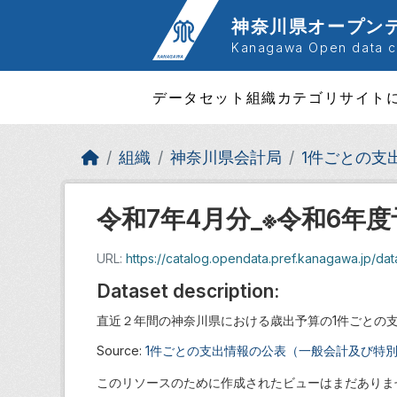
Skip to main content
神奈川県オープン
Kanagawa Open data ca
データセット
組織
カテゴリ
サイト
組織
神奈川県会計局
1件ごとの支
令和7年4月分_※令和6年
URL:
https://catalog.opendata.pref.kanagawa.jp/d
Dataset description:
直近２年間の神奈川県における歳出予算の1件ごとの
Source:
1件ごとの支出情報の公表（一般会計及び特
このリソースのために作成されたビューはまだありま