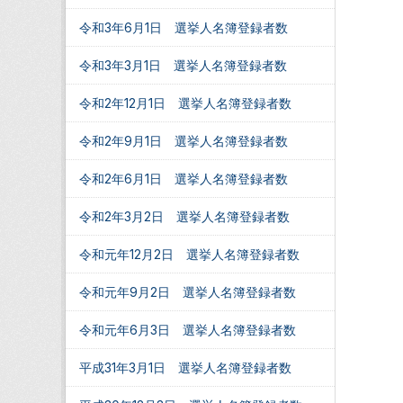
令和3年6月1日 選挙人名簿登録者数
令和3年3月1日 選挙人名簿登録者数
令和2年12月1日 選挙人名簿登録者数
令和2年9月1日 選挙人名簿登録者数
令和2年6月1日 選挙人名簿登録者数
令和2年3月2日 選挙人名簿登録者数
令和元年12月2日 選挙人名簿登録者数
令和元年9月2日 選挙人名簿登録者数
令和元年6月3日 選挙人名簿登録者数
平成31年3月1日 選挙人名簿登録者数