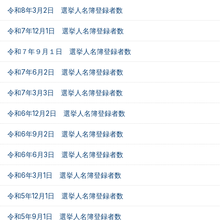
令和8年3月2日 選挙人名簿登録者数
令和7年12月1日 選挙人名簿登録者数
令和７年９月１日 選挙人名簿登録者数
令和7年6月2日 選挙人名簿登録者数
令和7年3月3日 選挙人名簿登録者数
令和6年12月2日 選挙人名簿登録者数
令和6年9月2日 選挙人名簿登録者数
令和6年6月3日 選挙人名簿登録者数
令和6年3月1日 選挙人名簿登録者数
令和5年12月1日 選挙人名簿登録者数
令和5年9月1日 選挙人名簿登録者数