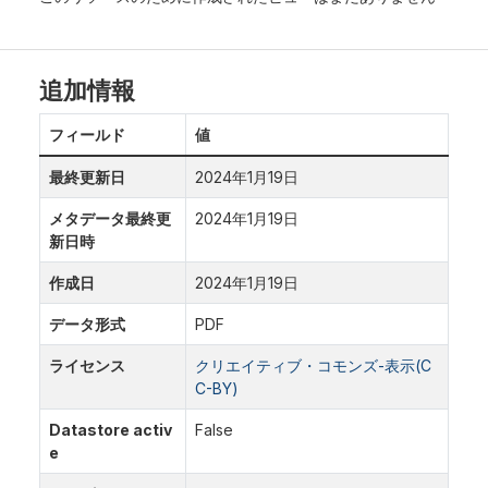
追加情報
フィールド
値
最終更新日
2024年1月19日
メタデータ最終更
2024年1月19日
新日時
作成日
2024年1月19日
データ形式
PDF
ライセンス
クリエイティブ・コモンズ-表示(C
C-BY)
Datastore activ
False
e