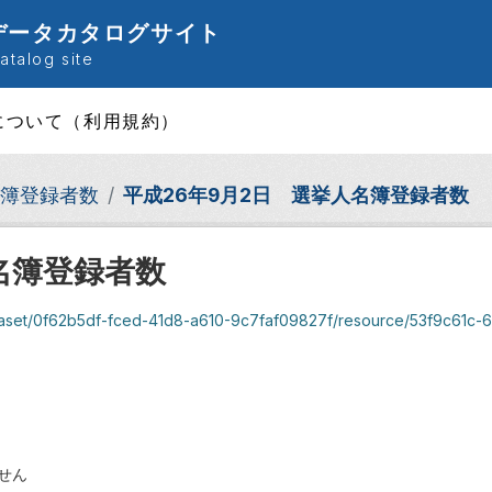
データカタログサイト
talog site
について（利用規約）
簿登録者数
平成26年9月2日 選挙人名簿登録者数
名簿登録者数
ataset/0f62b5df-fced-41d8-a610-9c7faf09827f/resource/53f9c61c-6
せん