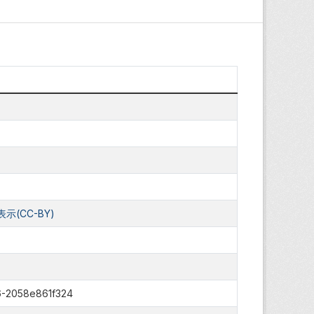
(CC-BY)
6-2058e861f324