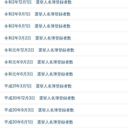
令和2年12月1日 選挙人名簿登録者数
令和2年9月1日 選挙人名簿登録者数
令和2年6月1日 選挙人名簿登録者数
令和2年3月2日 選挙人名簿登録者数
令和元年12月2日 選挙人名簿登録者数
令和元年9月2日 選挙人名簿登録者数
令和元年6月3日 選挙人名簿登録者数
平成31年3月1日 選挙人名簿登録者数
平成30年12月3日 選挙人名簿登録者数
平成30年9月3日 選挙人名簿登録者数
平成30年6月1日 選挙人名簿登録者数