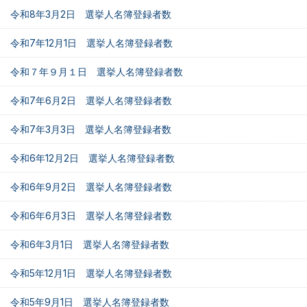
令和8年3月2日 選挙人名簿登録者数
令和7年12月1日 選挙人名簿登録者数
令和７年９月１日 選挙人名簿登録者数
令和7年6月2日 選挙人名簿登録者数
令和7年3月3日 選挙人名簿登録者数
令和6年12月2日 選挙人名簿登録者数
令和6年9月2日 選挙人名簿登録者数
令和6年6月3日 選挙人名簿登録者数
令和6年3月1日 選挙人名簿登録者数
令和5年12月1日 選挙人名簿登録者数
令和5年9月1日 選挙人名簿登録者数