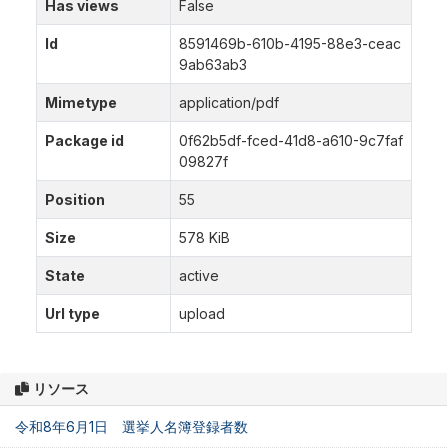
Has views
False
Id
8591469b-610b-4195-88e3-ceac
9ab63ab3
Mimetype
application/pdf
Package id
0f62b5df-fced-41d8-a610-9c7faf
09827f
Position
55
Size
578 KiB
State
active
Url type
upload
リソース
令和8年6月1日 選挙人名簿登録者数