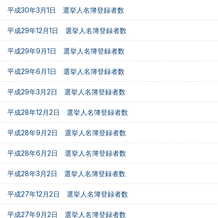
平成30年3月1日 選挙人名簿登録者数
平成29年12月1日 選挙人名簿登録者数
平成29年9月1日 選挙人名簿登録者数
平成29年6月1日 選挙人名簿登録者数
平成29年3月2日 選挙人名簿登録者数
平成28年12月2日 選挙人名簿登録者数
平成28年9月2日 選挙人名簿登録者数
平成28年6月2日 選挙人名簿登録者数
平成28年3月2日 選挙人名簿登録者数
平成27年12月2日 選挙人名簿登録者数
平成27年9月2日 選挙人名簿登録者数