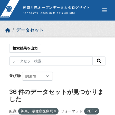
Skip to main content
神奈川県オープンデータカタログサイト
Kanagawa Open data catalog site
データセット
検索結果を出力
並び順
36 件のデータセットが見つかりま
した
組織:
神奈川県健康医療局
フォーマット:
PDF