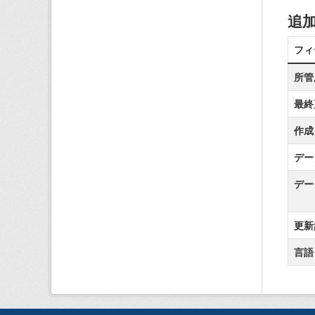
追
フィ
所管
最終
作成
デー
デー
更新
言語