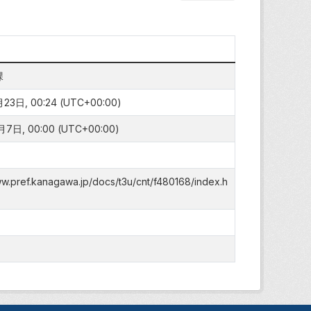
課
23日, 00:24 (UTC+00:00)
7日, 00:00 (UTC+00:00)
ww.pref.kanagawa.jp/docs/t3u/cnt/f480168/index.h