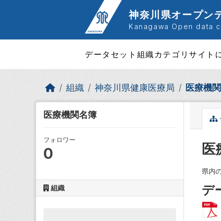
Skip to main content
神奈川県オープン
Kanagawa Open data ca
データセット
組織
カテゴリ
サイト
組織
神奈川県健康医療局
医療機関
医療機関名簿
フォロワー
医
0
県内
デ
組織