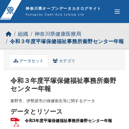
Skip to main content
神奈川県オープンデータカタログサイト
Kanagawa Open data catalog site
組織
神奈川県健康医療局
令和３年度平塚保健福祉事務所秦野センター年報
データセット
カテゴリ
令和３年度平塚保健福祉事務所秦野
センター年報
秦野市、伊勢原市の保健衛生等に関するデータ
データとリソース
令和3年度平塚保健福祉事務所秦野センター年報