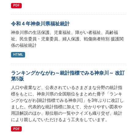
PDF
令和４年神奈川県福祉統計
神奈川県の生活保護、児童福祉、障がい者福祉、高齢福
祉、民生委員・児童委員、婦人保護、戦傷病者特別 援護関
係の福祉統計
HTML
ランキングかながわ～統計指標でみる神奈川～ 改訂
第5版
人口や産業など、公表されているさまざまな分野の統計指
標をもとに、神奈川県の全国順位をまとめた冊子「ランキ
ングかながわ[統計指標でみる神奈川]」を3年ぶりに改訂し
ました。代表的な統計指標に加えて、分かりやすい図表や
用語解説のほか、順位順の一覧やクイズも織り交ぜ、統計
により親しんでいただけるよう工夫をしています。
PDF