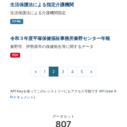
生活保護法による指定介護機関
生活保護法による介護機関指定
HTML
令和３年度平塚保健福祉事務所秦野センター年報
秦野市、伊勢原市の保健衛生等に関するデータ
PDF
«
1
2
3
4
5
»
API Keyを使ってこのレジストリーにもアクセス可能です
API
(see
A
PIドキュメント
).
データセット
807