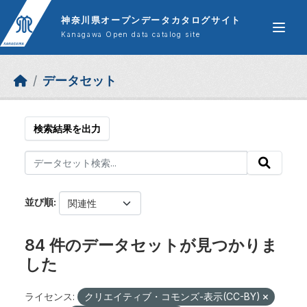
Skip to main content
神奈川県オープンデータカタログサイト
Kanagawa Open data catalog site
データセット
検索結果を出力
並び順
84 件のデータセットが見つかりま
した
ライセンス:
クリエイティブ・コモンズ-表示(CC-BY)