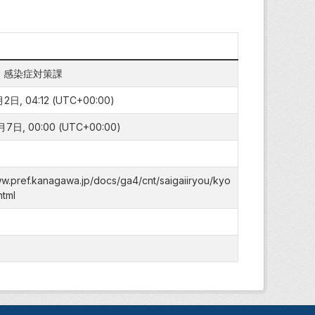
・感染症対策課
日, 04:12 (UTC+00:00)
7日, 00:00 (UTC+00:00)
ww.pref.kanagawa.jp/docs/ga4/cnt/saigaiiryou/kyo
html