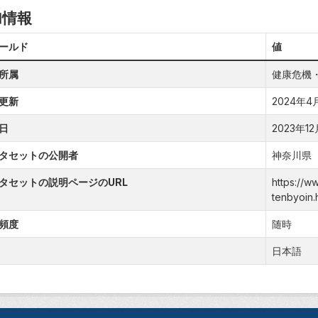
加情報
ールド
値
所属
健康危機
更新
2024年4月2
日
2023年12月
タセットの公開者
神奈川県
タセットの説明ページのURL
https://w
tenbyoin.
頻度
随時
日本語