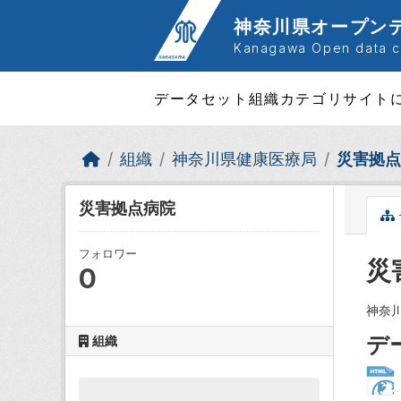
Skip to main content
神奈川県オープン
Kanagawa Open data ca
データセット
組織
カテゴリ
サイト
組織
神奈川県健康医療局
災害拠点
災害拠点病院
フォロワー
災
0
神奈
デ
組織