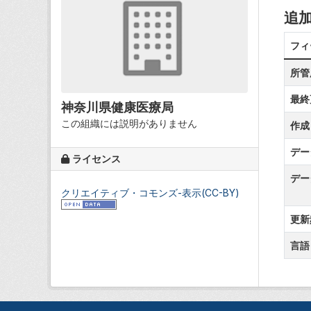
追
フィ
所管
最終
神奈川県健康医療局
この組織には説明がありません
作成
デー
ライセンス
デー
クリエイティブ・コモンズ-表示(CC-BY)
更新
言語