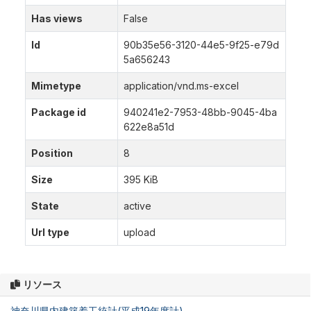
Has views
False
Id
90b35e56-3120-44e5-9f25-e79d
5a656243
Mimetype
application/vnd.ms-excel
Package id
940241e2-7953-48bb-9045-4ba
622e8a51d
Position
8
Size
395 KiB
State
active
Url type
upload
リソース
神奈川県内建築着工統計(平成19年度計)