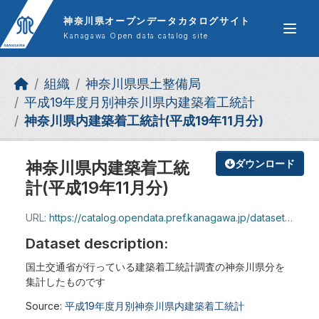
Skip to main content
神奈川県オープンデータカタログサイト
Kanagawa Open data catalog site
組織
神奈川県県土整備局
平成19年度月別神奈川県内建築着工統計
神奈川県内建築着工統計(平成19年11月分)
神奈川県内建築着工統
ダウンロード
計(平成19年11月分)
URL:
https://catalog.opendata.pref.kanagawa.jp/dataset/940241e2-7953-48bb-9045-4ba622e8a51d/resource/90b35e56-3120-44e5-9f25-e79d5a656243/download/4488.xls
Dataset description:
国土交通省が行っている建築着工統計調査の神奈川県分を
集計したものです
Source:
平成19年度月別神奈川県内建築着工統計