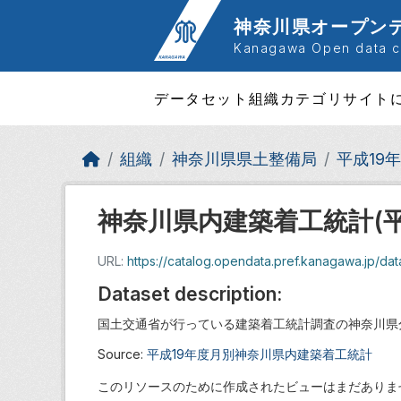
Skip to main content
神奈川県オープン
Kanagawa Open data ca
データセット
組織
カテゴリ
サイト
組織
神奈川県県土整備局
平成19
神奈川県内建築着工統計(平
URL:
https://catalog.opendata.pref.kanagawa.jp/
Dataset description:
国土交通省が行っている建築着工統計調査の神奈川県
Source:
平成19年度月別神奈川県内建築着工統計
このリソースのために作成されたビューはまだありま