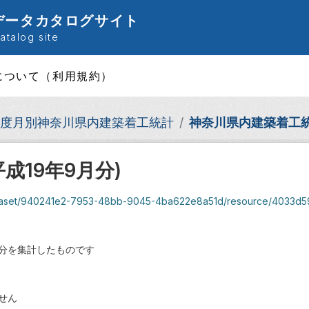
データカタログサイト
talog site
について（利用規約）
年度月別神奈川県内建築着工統計
神奈川県内建築着工統計
成19年9月分)
dataset/940241e2-7953-48bb-9045-4ba622e8a51d/resource/4033d59f-
分を集計したものです
せん