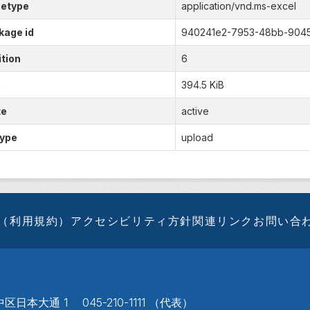
etype
application/vnd.ms-excel
kage id
940241e2-7953-48bb-904
tion
6
e
394.5 KiB
te
active
type
upload
（利用規約）
アクセシビリティ方針
関連リンク
お問い合
区日本大通 1 045-210-1111 （代表）