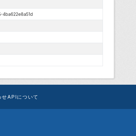
5-4ba622e8a51d
わせ
APIについて