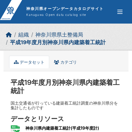
Skip to main content
神奈川県オープンデータカタログサイト
Kanagawa Open data catalog site
組織
神奈川県県土整備局
平成19年度月別神奈川県内建築着工統計
データセット
カテゴリ
平成19年度月別神奈川県内建築着工
統計
国土交通省が行っている建築着工統計調査の神奈川県分を
集計したものです
データとリソース
神奈川県内建築着工統計(平成19年度計)