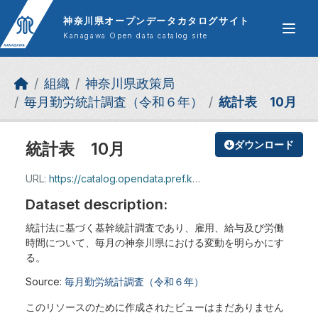
Skip to main content
神奈川県オープンデータカタログサイト
Kanagawa Open data catalog site
組織
神奈川県政策局
毎月勤労統計調査（令和６年）
統計表 10月
統計表 10月
ダウンロード
URL:
https://catalog.opendata.pref.kanagawa.jp/dataset/dccc7cd1-49a4-4b71-8adc-b5ed9d73dde4/resource/fd202632-975f-4ba4-95b3-4865092e8783/download/202410toukeihyou.xlsx
Dataset description:
統計法に基づく基幹統計調査であり、雇用、給与及び労働
時間について、毎月の神奈川県における変動を明らかにす
る。
Source:
毎月勤労統計調査（令和６年）
このリソースのために作成されたビューはまだありません