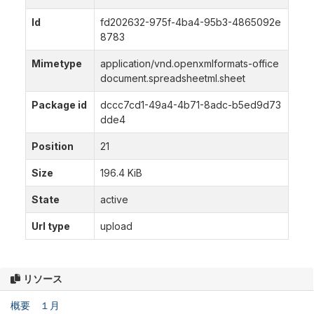
Id
fd202632-975f-4ba4-95b3-4865092e
8783
Mimetype
application/vnd.openxmlformats-office
document.spreadsheetml.sheet
Package id
dccc7cd1-49a4-4b71-8adc-b5ed9d73
dde4
Position
21
Size
196.4 KiB
State
active
Url type
upload
リソース
概要 １月