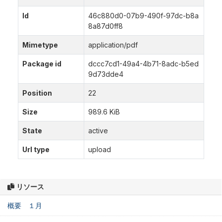
Id
46c880d0-07b9-490f-97dc-b8a
8a87d0ff8
Mimetype
application/pdf
Package id
dccc7cd1-49a4-4b71-8adc-b5ed
9d73dde4
Position
22
Size
989.6 KiB
State
active
Url type
upload
リソース
概要 １月