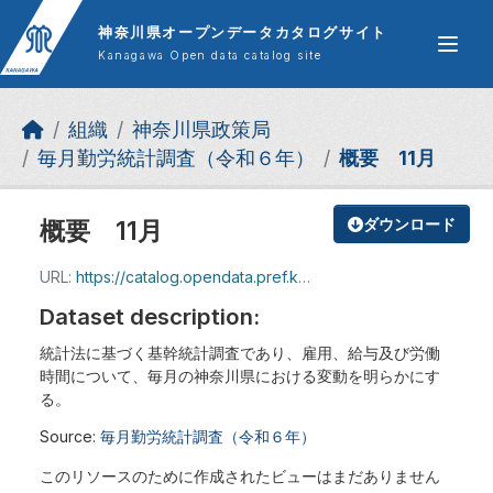
Skip to main content
神奈川県オープンデータカタログサイト
Kanagawa Open data catalog site
組織
神奈川県政策局
毎月勤労統計調査（令和６年）
概要 11月
概要 11月
ダウンロード
URL:
https://catalog.opendata.pref.kanagawa.jp/dataset/dccc7cd1-49a4-4b71-8adc-b5ed9d73dde4/resource/46c880d0-07b9-490f-97dc-b8a8a87d0ff8/download/202411geppougaiyou.pdf
Dataset description:
統計法に基づく基幹統計調査であり、雇用、給与及び労働
時間について、毎月の神奈川県における変動を明らかにす
る。
Source:
毎月勤労統計調査（令和６年）
このリソースのために作成されたビューはまだありません