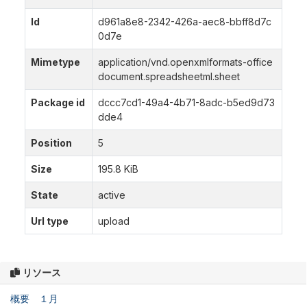
Id
d961a8e8-2342-426a-aec8-bbff8d7c
0d7e
Mimetype
application/vnd.openxmlformats-office
document.spreadsheetml.sheet
Package id
dccc7cd1-49a4-4b71-8adc-b5ed9d73
dde4
Position
5
Size
195.8 KiB
State
active
Url type
upload
リソース
概要 １月