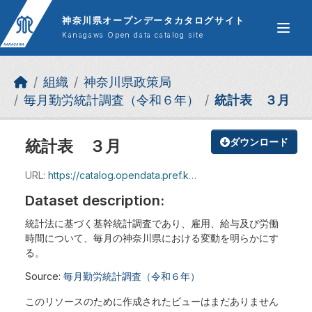
Skip to main content
神奈川県オープンデータカタログサイト
Kanagawa Open data catalog site
組織
神奈川県政策局
毎月勤労統計調査（令和６年）
統計表 ３月
統計表 ３月
ダウンロード
URL:
https://catalog.opendata.pref.kanagawa.jp/dataset/dccc7cd1-49a4-4b71-8adc-b5ed9d73dde4/resource/d961a8e8-2342-426a-aec8-bbff8d7c0d7e/download/202403toukeihyou.xlsx
Dataset description:
統計法に基づく基幹統計調査であり、雇用、給与及び労働
時間について、毎月の神奈川県における変動を明らかにす
る。
Source:
毎月勤労統計調査（令和６年）
このリソースのために作成されたビューはまだありません