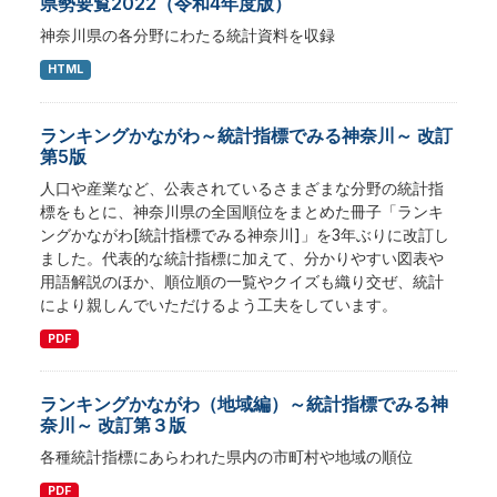
県勢要覧2022（令和4年度版）
神奈川県の各分野にわたる統計資料を収録
HTML
ランキングかながわ～統計指標でみる神奈川～ 改訂
第5版
人口や産業など、公表されているさまざまな分野の統計指
標をもとに、神奈川県の全国順位をまとめた冊子「ランキ
ングかながわ[統計指標でみる神奈川]」を3年ぶりに改訂し
ました。代表的な統計指標に加えて、分かりやすい図表や
用語解説のほか、順位順の一覧やクイズも織り交ぜ、統計
により親しんでいただけるよう工夫をしています。
PDF
ランキングかながわ（地域編）～統計指標でみる神
奈川～ 改訂第３版
各種統計指標にあらわれた県内の市町村や地域の順位
PDF