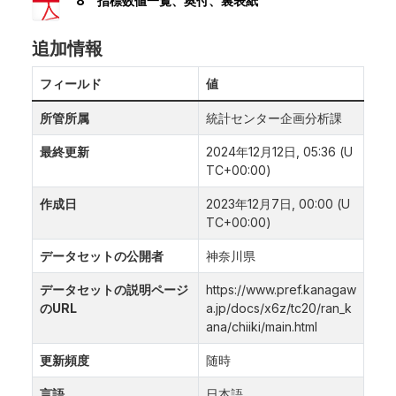
8 指標数値一覧、奥付、裏表紙
追加情報
フィールド
値
所管所属
統計センター企画分析課
最終更新
2024年12月12日, 05:36 (U
TC+00:00)
作成日
2023年12月7日, 00:00 (U
TC+00:00)
データセットの公開者
神奈川県
データセットの説明ページ
https://www.pref.kanagaw
のURL
a.jp/docs/x6z/tc20/ran_k
ana/chiiki/main.html
更新頻度
随時
言語
日本語