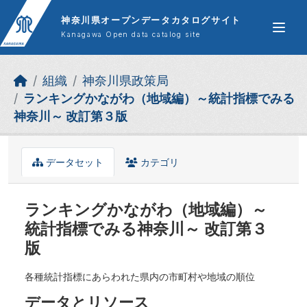
Skip to main content
神奈川県オープンデータカタログサイト
Kanagawa Open data catalog site
組織
神奈川県政策局
ランキングかながわ（地域編）～統計指標でみる
神奈川～ 改訂第３版
データセット
カテゴリ
ランキングかながわ（地域編）～
統計指標でみる神奈川～ 改訂第３
版
各種統計指標にあらわれた県内の市町村や地域の順位
データとリソース