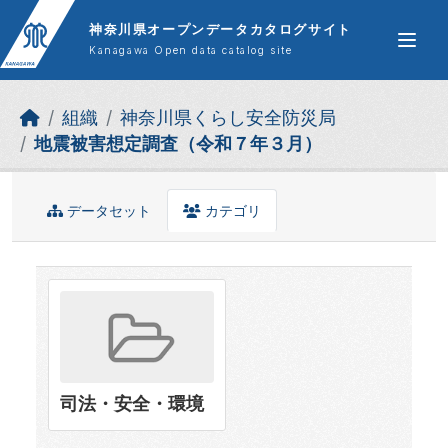
Skip to main content
神奈川県オープンデータカタログサイト
Kanagawa Open data catalog site
組織
神奈川県くらし安全防災局
地震被害想定調査（令和７年３月）
データセット
カテゴリ
司法・安全・環境