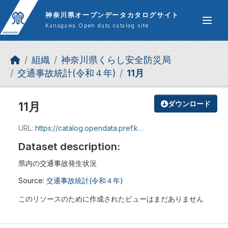
Skip to main content
神奈川県オープンデータカタログサイト
Kanagawa Open data catalog site
組織
神奈川県くらし安全防災局
交通事故統計(令和４年)
11月
11月
ダウンロード
URL:
https://catalog.opendata.pref.kanagawa.jp/dataset/5240ab0a-a539-48a7-9c13-1636a674a31e/resource/bf91af06-486c-4428-bf6b-cadb6be55948/download/2211hassei.xls
Dataset description:
県内の交通事故発生状況
Source:
交通事故統計(令和４年)
このリソースのために作成されたビューはまだありません