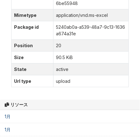
6be55948
Mimetype
application/vnd.ms-excel
Package id
5240ab0a-a539-48a7-9c13-1636
a674a31e
Position
20
Size
90.5 KiB
State
active
Url type
upload
リソース
1月
1月