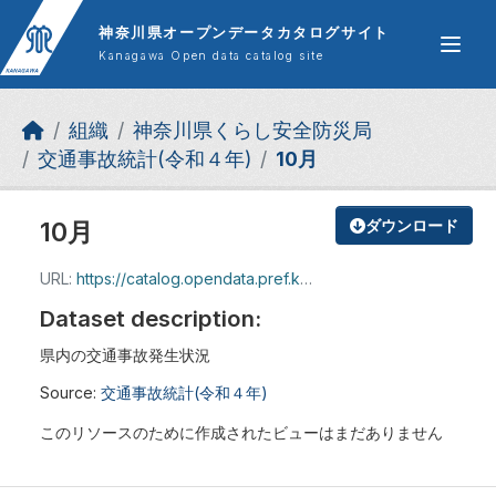
Skip to main content
神奈川県オープンデータカタログサイト
Kanagawa Open data catalog site
組織
神奈川県くらし安全防災局
交通事故統計(令和４年)
10月
10月
ダウンロード
URL:
https://catalog.opendata.pref.kanagawa.jp/dataset/5240ab0a-a539-48a7-9c13-1636a674a31e/resource/129d31e9-ac20-4049-a9d0-9efd74c2f9a4/download/2210hassei.xls
Dataset description:
県内の交通事故発生状況
Source:
交通事故統計(令和４年)
このリソースのために作成されたビューはまだありません