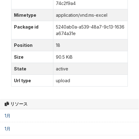
74c2f9a4
Mimetype
application/vnd.ms-excel
Package id
5240ab0a-a539-48a7-9c13-1636
a674a31e
Position
18
Size
90.5 KiB
State
active
Url type
upload
リソース
1月
1月