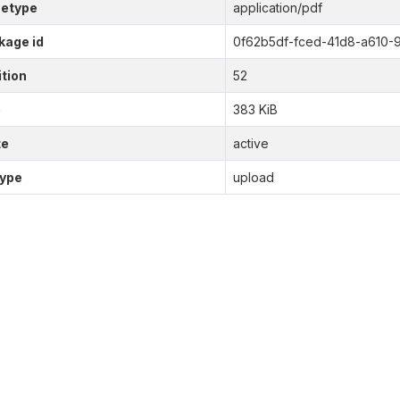
etype
application/pdf
kage id
0f62b5df-fced-41d8-a610-
tion
52
e
383 KiB
te
active
type
upload