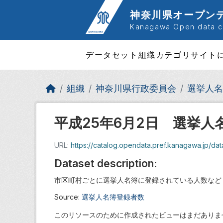
Skip to main content
神奈川県オープン
Kanagawa Open data ca
データセット
組織
カテゴリ
サイト
組織
神奈川県行政委員会
選挙人名
平成25年6月2日 選挙人
URL:
https://catalog.opendata.pref.kanagawa.jp/d
Dataset description:
市区町村ごとに選挙人名簿に登録されている人数など
Source:
選挙人名簿登録者数
このリソースのために作成されたビューはまだありま