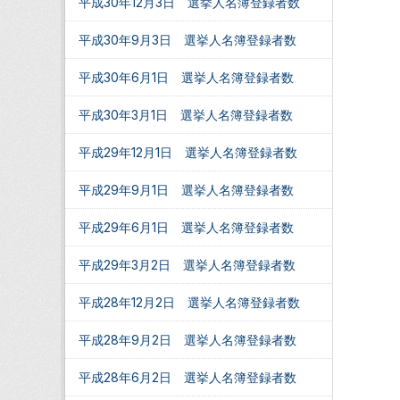
平成30年12月3日 選挙人名簿登録者数
平成30年9月3日 選挙人名簿登録者数
平成30年6月1日 選挙人名簿登録者数
平成30年3月1日 選挙人名簿登録者数
平成29年12月1日 選挙人名簿登録者数
平成29年9月1日 選挙人名簿登録者数
平成29年6月1日 選挙人名簿登録者数
平成29年3月2日 選挙人名簿登録者数
平成28年12月2日 選挙人名簿登録者数
平成28年9月2日 選挙人名簿登録者数
平成28年6月2日 選挙人名簿登録者数