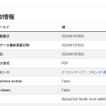
加情報
ールド
値
更新日
2024年1月19日
データ最終更新日時
2024年1月19日
日
2024年1月19日
タ形式
PDF
センス
クリエイティブ・コモンズ-表示(
store active
False
 views
False
8b2ad7a2-9ed8-4cef-a88