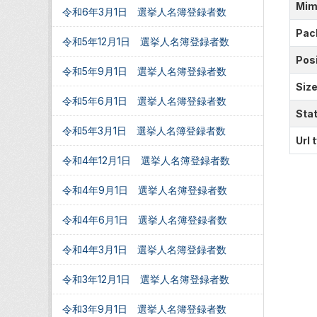
Mim
令和6年3月1日 選挙人名簿登録者数
Pac
令和5年12月1日 選挙人名簿登録者数
Posi
令和5年9月1日 選挙人名簿登録者数
Siz
令和5年6月1日 選挙人名簿登録者数
Sta
令和5年3月1日 選挙人名簿登録者数
Url 
令和4年12月1日 選挙人名簿登録者数
令和4年9月1日 選挙人名簿登録者数
令和4年6月1日 選挙人名簿登録者数
令和4年3月1日 選挙人名簿登録者数
令和3年12月1日 選挙人名簿登録者数
令和3年9月1日 選挙人名簿登録者数