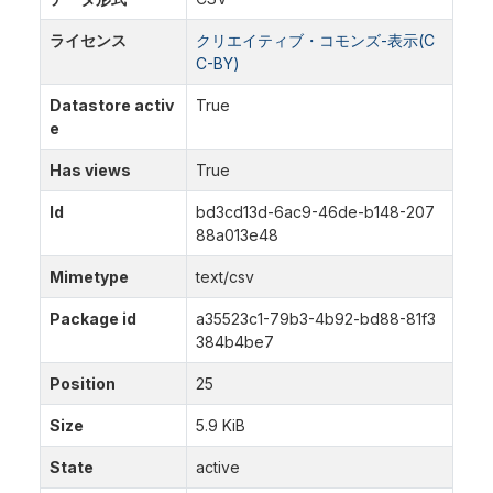
ライセンス
クリエイティブ・コモンズ-表示(C
C-BY)
Datastore activ
True
e
Has views
True
Id
bd3cd13d-6ac9-46de-b148-207
88a013e48
Mimetype
text/csv
Package id
a35523c1-79b3-4b92-bd88-81f3
384b4be7
Position
25
Size
5.9 KiB
State
active