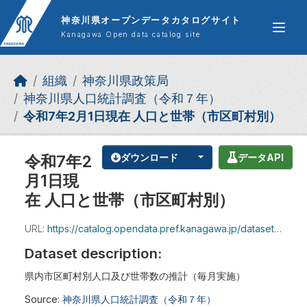
Skip to main content
神奈川県オープンデータカタログサイト
Kanagawa Open data catalog site
組織
神奈川県政策局
神奈川県人口統計調査（令和７年）
令和7年2月1日現在 人口と世帯（市区町村別）
令和7年2
ダウンロード
データAPI
月1日現
在 人口と世帯（市区町村別）
URL:
https://catalog.opendata.pref.kanagawa.jp/dataset/a35523c1-79b3-4b92-bd88-81f3384b4be7/resource/bd3cd13d-6ac9-46de-b148-20788a013e48/download/jinkotosetai_r7_2.csv
Dataset description:
県内市区町村別人口及び世帯数の推計（毎月実施）
Source:
神奈川県人口統計調査（令和７年）