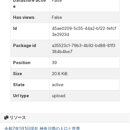
Datastore activ
False
e
Has views
False
Id
45ae0209-5c55-44a2-b122-fefcf
3e2923d
Package id
a35523c1-79b3-4b92-bd88-81f3
384b4be7
Position
39
Size
20.8 KiB
State
active
Url type
upload
リソース
令和7年1月1日現在 神奈川県の人口と世帯