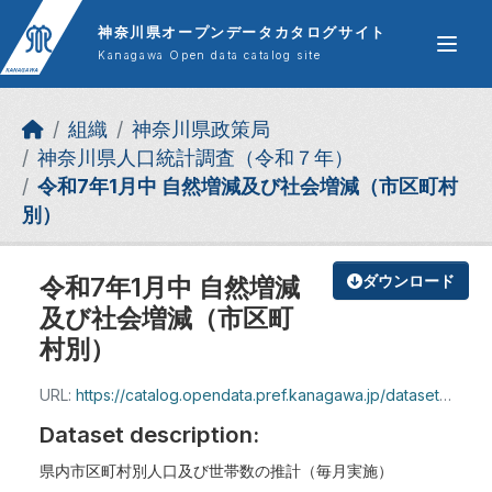
Skip to main content
神奈川県オープンデータカタログサイト
Kanagawa Open data catalog site
組織
神奈川県政策局
神奈川県人口統計調査（令和７年）
令和7年1月中 自然増減及び社会増減（市区町村
別）
令和7年1月中 自然増減
ダウンロード
及び社会増減（市区町
村別）
URL:
https://catalog.opendata.pref.kanagawa.jp/dataset/a35523c1-79b3-4b92-bd88-81f3384b4be7/resource/45ae0209-5c55-44a2-b122-fefcf3e2923d/download/shizenzogen_r7_1.xlsx
Dataset description:
県内市区町村別人口及び世帯数の推計（毎月実施）