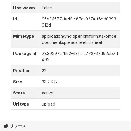
Has views
False
Id
95e34577-fa4f-487d-927a-f6dd0293
912d
Mimetype
application/vnd.openxmlformats-office
document.spreadsheetml.sheet
Package id
7839297c-1152-431c-a778-67d92cb7d
492
Position
22
Size
33.2 KiB
State
active
Url type
upload
リソース