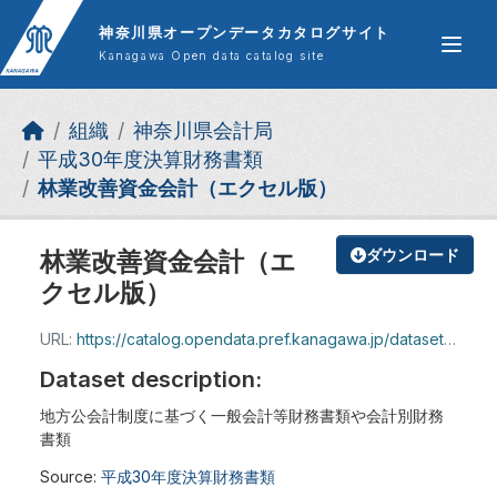
Skip to main content
神奈川県オープンデータカタログサイト
Kanagawa Open data catalog site
組織
神奈川県会計局
平成30年度決算財務書類
林業改善資金会計（エクセル版）
林業改善資金会計（エ
ダウンロード
クセル版）
URL:
https://catalog.opendata.pref.kanagawa.jp/dataset/7839297c-1152-431c-a778-67d92cb7d492/resource/95e34577-fa4f-487d-927a-f6dd0293912d/download/h30_09ringyou.xlsx
Dataset description:
地方公会計制度に基づく一般会計等財務書類や会計別財務
書類
Source:
平成30年度決算財務書類