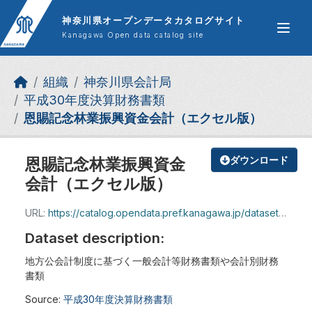
Skip to main content
神奈川県オープンデータカタログサイト
Kanagawa Open data catalog site
組織
神奈川県会計局
平成30年度決算財務書類
恩賜記念林業振興資金会計（エクセル版）
恩賜記念林業振興資金
ダウンロード
会計（エクセル版）
URL:
https://catalog.opendata.pref.kanagawa.jp/dataset/7839297c-1152-431c-a778-67d92cb7d492/resource/850398f9-d597-4e9b-a8fb-d6e467a646cd/download/h30_08onsikinen.xlsx
Dataset description:
地方公会計制度に基づく一般会計等財務書類や会計別財務
書類
Source:
平成30年度決算財務書類