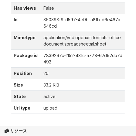
Has views
False
Id
850398f9-d597-4e9b-a8fb-d6e467a
646cd
Mimetype
application/vnd.openxmlformats-office
document.spreadsheetml.sheet
Package id
7839297c-1152-431c-a778-67d92cb7d
492
Position
20
Size
33.2 KiB
State
active
Url type
upload
リソース