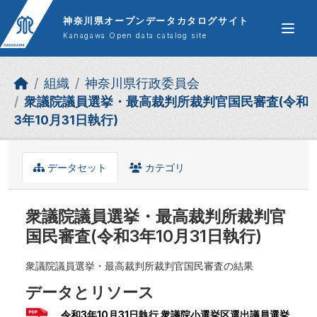
Skip to main content
神奈川県オープンデータカタログサイト
Kanagawa Open data catalog site
組織
神奈川県行政委員会
衆議院議員選挙・最高裁判所裁判官国民審査(令和
3年10月31日執行)
データセット
カテゴリ
衆議院議員選挙・最高裁判所裁判官
国民審査(令和3年10月31日執行)
衆議院議員選挙・最高裁判所裁判官国民審査の結果
データとリソース
令和3年10月31日執行 衆議院小選挙区選出議員選挙