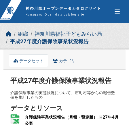
Skip to main content
神奈川県オープンデータカタログサイト
Kanagawa Open data catalog site
組織
神奈川県福祉子どもみらい局
平成27年度介護保険事業状況報告
データセット
カテゴリ
平成27年度介護保険事業状況報告
介護保険事業の実態状況について、市町村等からの報告数
値を集計したもの
データとリソース
介護保険事業状況報告（月報・暫定版）_H27年4月
公表