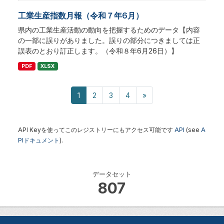
工業生産指数月報（令和７年6月）
県内の工業生産活動の動向を把握するためのデータ【内容
の一部に誤りがありました。誤りの部分につきましては正
誤表のとおり訂正します。（令和８年6月26日）】
PDF
XLSX
1
2
3
4
»
API Keyを使ってこのレジストリーにもアクセス可能です
API
(see
A
PIドキュメント
).
データセット
807