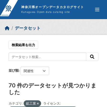
Skip to main content
神奈川県オープンデータカタログサイト
Kanagawa Open data catalog site
データセット
検索結果を出力
並び順
70 件のデータセットが見つかりま
した
カテゴリ:
鉱工業
ライセンス: