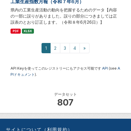
工業生産指数月報（令和７年6月）
県内の工業生産活動の動向を把握するためのデータ【内容
の一部に誤りがありました。誤りの部分につきましては正
誤表のとおり訂正します。（令和８年6月26日）】
PDF
XLSX
1
2
3
4
»
API Keyを使ってこのレジストリーにもアクセス可能です
API
(see
A
PIドキュメント
).
データセット
807
サイトについて（利用規約）