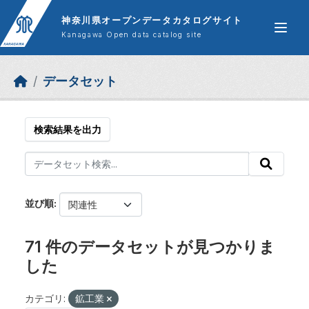
Skip to main content
神奈川県オープンデータカタログサイト
Kanagawa Open data catalog site
データセット
検索結果を出力
並び順
71 件のデータセットが見つかりま
した
カテゴリ:
鉱工業